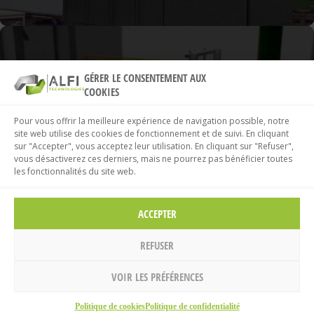
GÉRER LE CONSENTEMENT AUX
COOKIES
DIGITALISATION
Pour vous offrir la meilleure expérience de navigation possible, notre
site web utilise des cookies de fonctionnement et de suivi. En cliquant
sur "Accepter", vous acceptez leur utilisation. En cliquant sur "Refuser",
Jumeau numérique, plateforme IoT, IA, logiciels
vous désactiverez ces derniers, mais ne pourrez pas bénéficier toutes
les fonctionnalités du site web.
gestion de production
ACCEPTER
REFUSER
VOIR LES PRÉFÉRENCES
Accueil
Politique de cookies
Politique de confidentialité