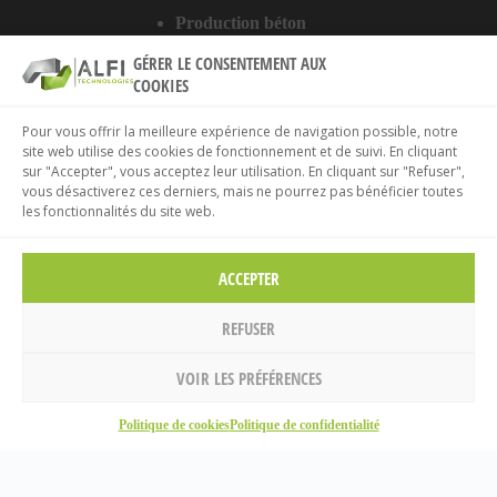
Production béton
Digitalisation
GÉRER LE CONSENTEMENT AUX
Services
COOKIES
A PROPOS DU SITE
Pour vous offrir la meilleure expérience de navigation possible, notre
site web utilise des cookies de fonctionnement et de suivi. En cliquant
sur "Accepter", vous acceptez leur utilisation. En cliquant sur "Refuser",
Mentions légales
vous désactiverez ces derniers, mais ne pourrez pas bénéficier toutes
Politique de confidentialité
les fonctionnalités du site web.
Politique de cookies
ACCEPTER
REFUSER
VOIR LES PRÉFÉRENCES
Accueil
Politique de cookies
Politique de confidentialité
© 2026 ALFI Technologies.
Mentions légales
.
Rechercher