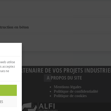
struction en béton
 web utilise
us acceptez
GIES, PARTENAIRE DE VOS PROJETS INDUSTRIE
mais ne
S
A PROPOS DU SITE
éton
Mentions légales
Politique de confidentialité
Politique de cookies
ES