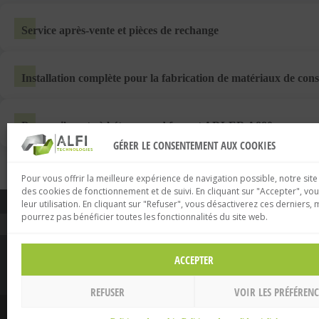
Service après-vente et pièces de rechange
Installation complète pour la fabrication de matériaux de con
Presse
vibrante à béton
grand format ADLER A880
GÉRER LE CONSENTEMENT AUX COOKIES
Pour vous offrir la meilleure expérience de navigation possible, notre site
des cookies de fonctionnement et de suivi. En cliquant sur "Accepter", vo
ALFI TECHNOLO
leur utilisation. En cliquant sur "Refuser", vous désactiverez ces derniers, 
pourrez pas bénéficier toutes les fonctionnalités du site web.
ALFI TECHNOLOGIES
NOS SOLUTION
Le groupe
Production b
ACCEPTER
Industrie du futur
Digitalisation
Nos références
Services
Nous contacter
REFUSER
VOIR LES PRÉFÉRENC