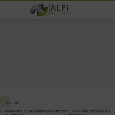
Passer
au
contenu
Alfi Technologies présente des solutions innovantes à
BATIMAT 2013
Accueil
Actualités
Alfi Technologies présente des solutions innovantes à
BATIMAT 2013
Contexte
Les nouvelles normes applicables aux produits de construction telles