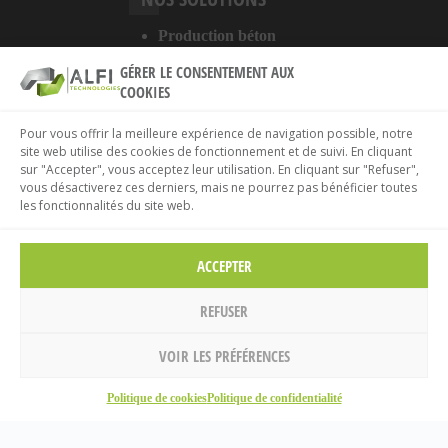
Production béton
Digitalisation
GÉRER LE CONSENTEMENT AUX
Services
COOKIES
A PROPOS DU SITE
Pour vous offrir la meilleure expérience de navigation possible, notre
site web utilise des cookies de fonctionnement et de suivi. En cliquant
sur "Accepter", vous acceptez leur utilisation. En cliquant sur "Refuser",
Mentions légales
vous désactiverez ces derniers, mais ne pourrez pas bénéficier toutes
Politique de confidentialité
les fonctionnalités du site web.
Politique de cookies
ACCEPTER
REFUSER
VOIR LES PRÉFÉRENCES
Accueil
Politique de cookies
Politique de confidentialité
© 2026 ALFI Technologies.
Mentions légales
.
Rechercher