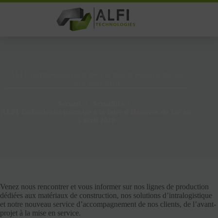
Passer
au
contenu
ALFI Technologies participe à la foire d’Hanovre du 1er
au 5 avril 2019
Accueil
Actualités
ALFI Technologies participe à la foire d’Hanovre du 1er au
5 avril 2019
Venez nous rencontrer et vous informer sur nos lignes de production
dédiées aux matériaux de construction, nos solutions d’intralogistique
et notre nouveau service d’accompagnement de nos clients, de l’avant-
projet à la mise en service.