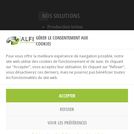
NOS SOLUTIONS
Production béton
Digitalisation
GÉRER LE CONSENTEMENT AUX
Services
COOKIES
A PROPOS DU SITE
Pour vous offrir la meilleure expérience de navigation possible, notre
site web utilise des cookies de fonctionnement et de suivi. En cliquant
sur "Accepter", vous acceptez leur utilisation. En cliquant sur "Refuser",
Mentions légales
vous désactiverez ces derniers, mais ne pourrez pas bénéficier toutes
Politique de confidentialité
les fonctionnalités du site web.
Politique de cookies
ACCEPTER
REFUSER
VOIR LES PRÉFÉRENCES