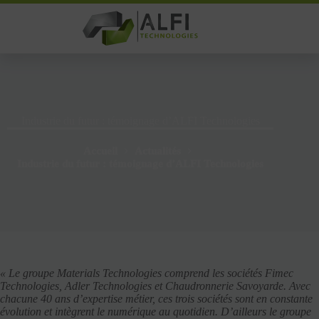
Passer
au
contenu
Industrie du futur : témoignage d’ALFI Technologies
Accueil
Actualités
Industrie du futur : témoignage d’ALFI Technologies
« Le groupe Materials Technologies comprend les sociétés Fimec
Technologies, Adler Technologies et Chaudronnerie Savoyarde. Avec
chacune 40 ans d’expertise métier, ces trois sociétés sont en constante
évolution et intègrent le numérique au quotidien. D’ailleurs le groupe