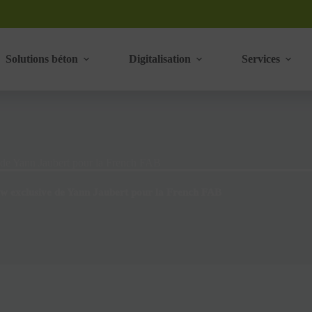
Solutions béton
Digitalisation
Services
 de Yann Jaubert pour la French FAB
ew exclusive de Yann Jaubert pour la French FAB