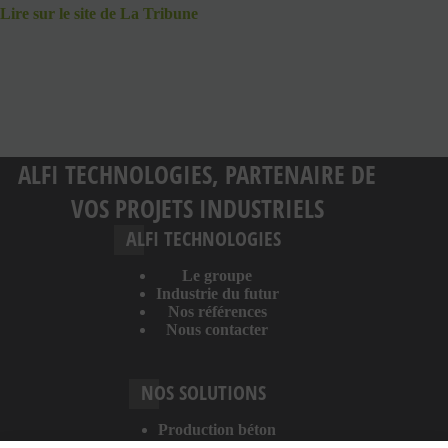
Lire sur le site de La Tribune
ALFI TECHNOLOGIES, PARTENAIRE DE
VOS PROJETS INDUSTRIELS
ALFI TECHNOLOGIES
Le groupe
Industrie du futur
Nos références
Nous contacter
NOS SOLUTIONS
Production béton
Digitalisation