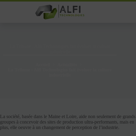
Passer
au
contenu
La Tribune : Alfi Technologies fait évoluer la culture
industrielle
Accueil
Actualités
La Tribune : Alfi Technologies fait évoluer la culture
industrielle
La société, basée dans le Maine et Loire, aide non seulement de grands
groupes à concevoir des sites de production ultra-performants, mais en
plus, elle oeuvre à un changement de perception de l’industrie.