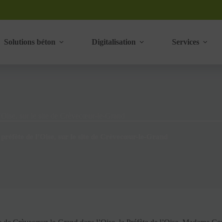
Solutions béton
Digitalisation
Services
l’Oise, sur le site de Crèvecœur-le-Grand
a préfète de l’Oise, sur le site de Crèvecœur-le-Grand