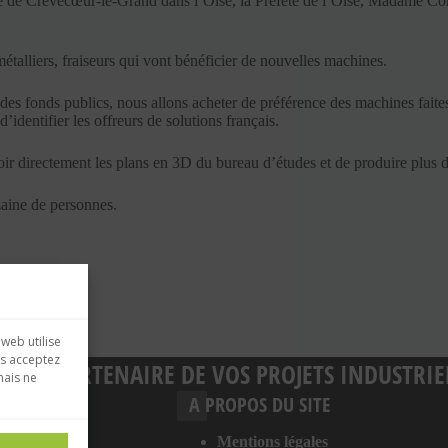
e site de Crèvecœur-le-Grand dans l’Oise, la Préfète de l’Oise, Mada
étalliers, fraiseurs qui vont bénéficier de nouvelles machines.
des fonds publics, nous allons acheter de préférence des machines faite
’identifier les offreurs de solutions français.
r directement les plans en 3D du bureau d’études et de produire plus d
zaine de personnes.
 web utilise
us acceptez
GIES, PARTENAIRE DE VOS PROJETS INDUSTRIE
mais ne
S
A PROPOS DU SITE
éton
Mentions légales