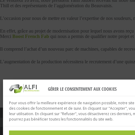
Le vendredi 16 avril, notre président Yann Jaubert recevait sur notr
Thill et des représentants de l’agglomération du Beauvaisis.
L’occasion pour nous de mettre en valeur l’expertise de nos soudeurs, m
En effet, grâce au projet de modernisation pour lequel nous avons reçu 
Merci
Boost French Fab
qui nous a permis de qualifier notre projet et d
Il comprend l’achat d’un nouveau parc de machines, capables de recevoi
L’augmentation de la production nécessitera le recrutement d’une quin
GÉRER LE CONSENTEMENT AUX COOKIES
Pour vous offrir la meilleure expérience de navigation possible, notre site
des cookies de fonctionnement et de suivi. En cliquant sur "Accepter", vo
ALFI TECHNOLO
leur utilisation. En cliquant sur "Refuser", vous désactiverez ces derniers, 
pourrez pas bénéficier toutes les fonctionnalités du site web.
ALFI TECHNOLOGIES
NOS SOLUTION
Le groupe
Production b