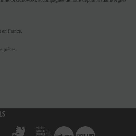
me Corinne Orzechowski, accompagnée de notre député Madame Agnès
s en France.
e pièces.
LS