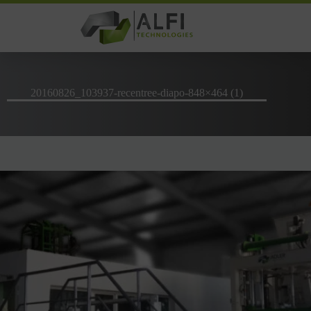
Passer
au
contenu
20160826_103937-recentree-diapo-848×464 (1)