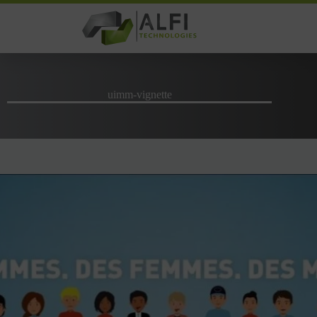
Passer
au
contenu
uimm-vignette