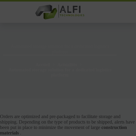
Passer
au
contenu
Automated storage solution for a dedicated logistics
platform
Accueil
Actualités
Automated storage solution for a dedicated logistics
platform
Orders are optimized and pre-packaged to facilitate storage and
shipping. Depending on the type of products to be shipped, alerts have
been put in place to minimize the movement of large
construction
materials
.