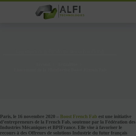
Passer
au
contenu
Lancement de la Plateforme Boost French Fab
Accueil
Actualités
Lancement de la Plateforme Boost French Fab
Paris, le 16 novembre 2020 –
Boost French Fab
est une initiative
d’entrepreneurs de la French Fab, soutenue par la Fédération des
Industries Mécaniques et BPIFrance. Elle vise à favoriser le
recours à des Offreurs de solutions Industrie du futur français