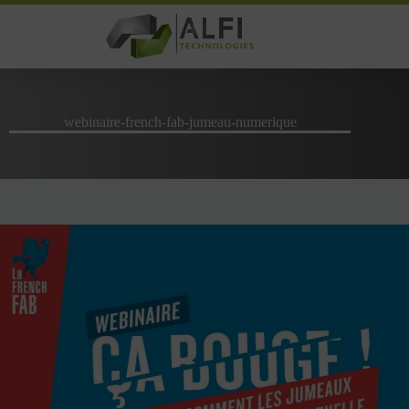
Passer
au
contenu
webinaire-french-fab-jumeau-numerique