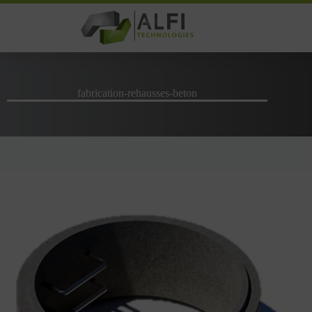
Passer
au
contenu
fabrication-rehausses-beton