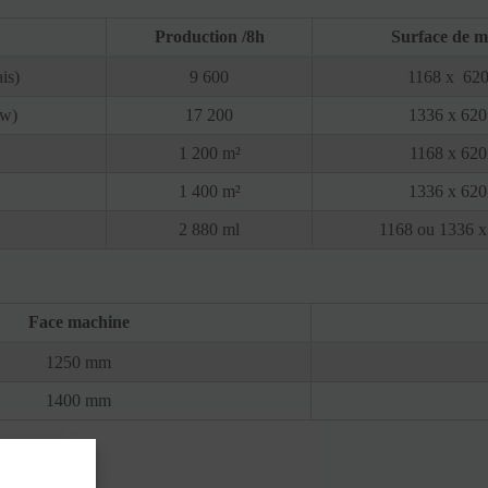
Production /8h
Surface de m
is)
9 600
1168 x 62
ow)
17 200
1336 x 62
1 200 m²
1168 x 62
1 400 m²
1336 x 62
2 880 ml
1168 ou 1336 
Face machine
1250 mm
1400 mm