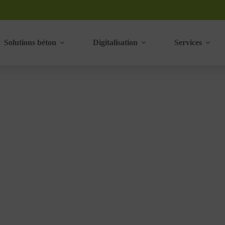
Solutions béton
Digitalisation
Services
esse ADLER A530
produit. Pour la production de blocs en béton, pavés ou encore bordur
‣
PRESSES VIBRANTES ADLER
PRESSE ADLER A530