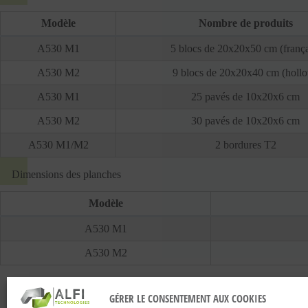
Modèle
Nombre de produits
A530 M1
5 blocs de 20x20x50 cm (frança
A530 M2
9 blocs de 20x20x40 cm (holl
A530 M1
25 pavés de 10x20x6 cm
A530 M2
30 pavés de 10x20x6 cm
A530 M1/M2
2 bordures T2
Dimensions des planches
Modèle
A530 M1
A530 M2
GÉRER LE CONSENTEMENT AUX COOKIES