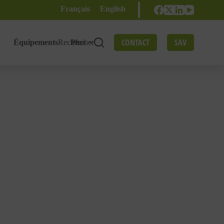
Français
English
CONTACT
SAV
Équipements
Rechercher
Plus
es.