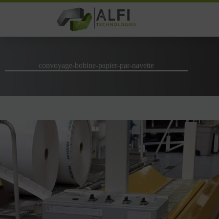
Passer
au
contenu
convoyage-bobine-papier-par-navette