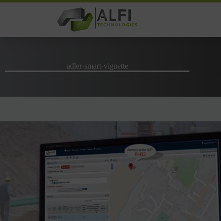
Passer
au
contenu
adler-smart-vignette