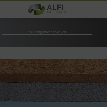
Passer
au
contenu
insulating-materials-layers