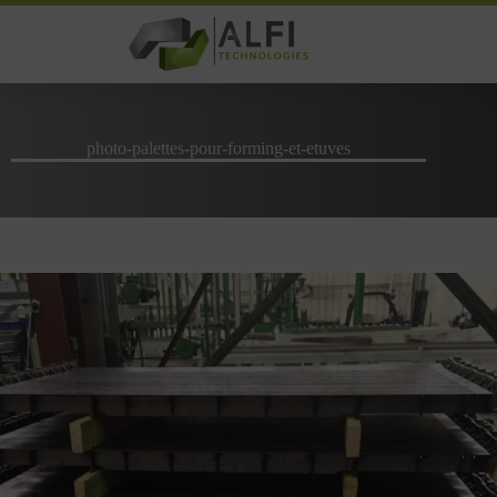
Passer
au
contenu
photo-palettes-pour-forming-et-etuves