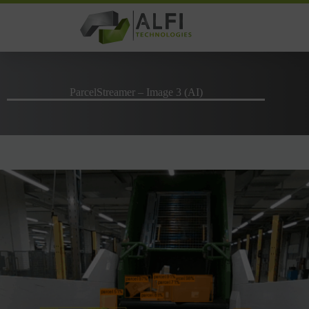
Passer
au
contenu
ParcelStreamer – Image 3 (AI)