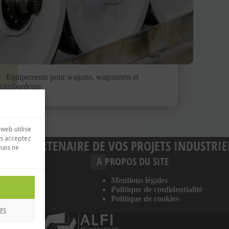
Equipements pour wagons, wagonnets et
transbordeurs
 web utilise
us acceptez
GIES, PARTENAIRE DE VOS PROJETS INDUSTRIE
mais ne
S
A PROPOS DU SITE
éton
Mentions légales
Politique de confidentialité
Politique de cookies
ES