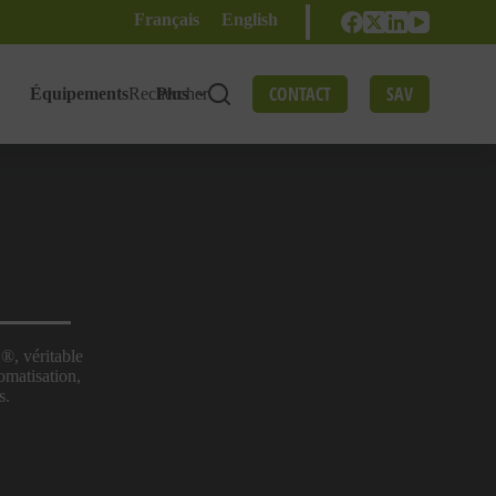
Français
English
CONTACT
SAV
Équipements
Rechercher
Plus
®, véritable
omatisation,
s.