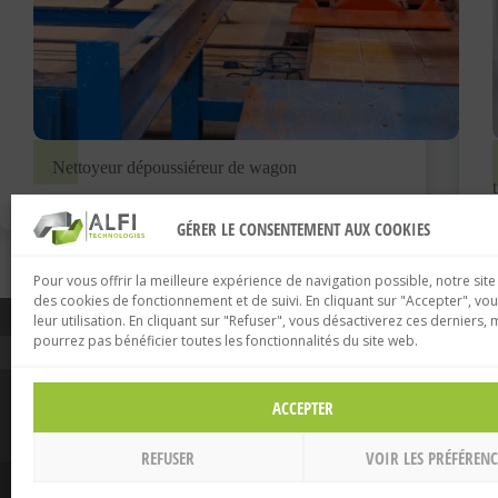
Nettoyeur dépoussiéreur de wagon
GÉRER LE CONSENTEMENT AUX COOKIES
Pour vous offrir la meilleure expérience de navigation possible, notre site
des cookies de fonctionnement et de suivi. En cliquant sur "Accepter", vo
ALFI TECHNOLO
leur utilisation. En cliquant sur "Refuser", vous désactiverez ces derniers, 
pourrez pas bénéficier toutes les fonctionnalités du site web.
ALFI TECHNOLOGIES
NOS SOLUTION
Le groupe
Production b
ACCEPTER
Industrie du futur
Digitalisation
Nos références
Services
Nous contacter
REFUSER
VOIR LES PRÉFÉRENC