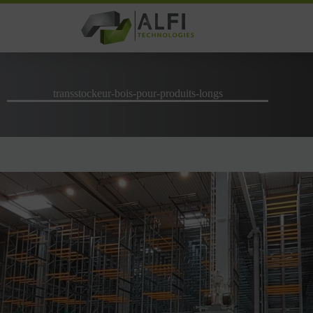
Passer
au
contenu
transstockeur-bois-pour-produits-longs