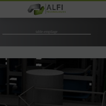
Passer
au
contenu
table-empilage