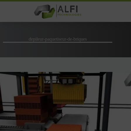
Passer
au
contenu
depileur-paquetiseur-de-briques