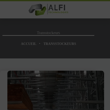
Passer
au
contenu
Transstockeurs
‣
ACCUEIL
TRANSSTOCKEURS