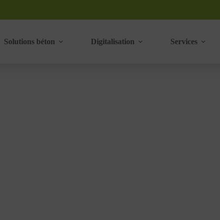
Solutions béton
Digitalisation
Services
 stockage automatisé de plaques isolantes
R ISOLANTS : STOCKAGE AUTOMATISÉ DE PLAQUES ISOLANT