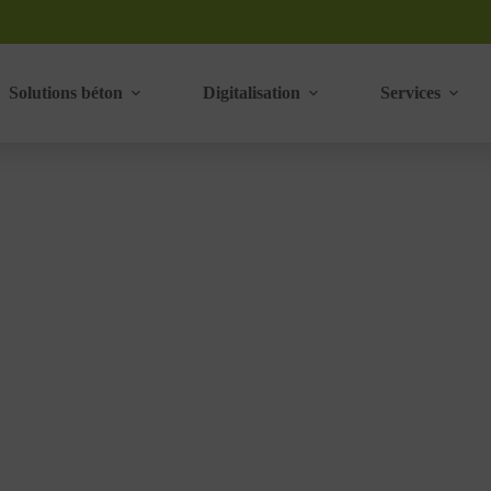
Solutions béton
Digitalisation
Services
stockage de moules et produits en béton
EUR BÉTON : STOCKAGE DE MOULES ET PRODUITS EN BÉTON