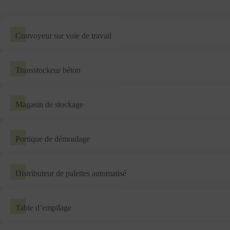
Convoyeur sur voie de travail
Transstockeur béton
Magasin de stockage
Portique de démoulage
Distributeur de palettes automatisé
Table d’empilage