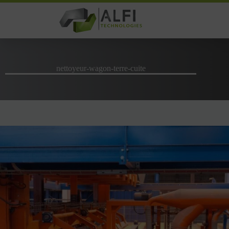
Passer
au
contenu
nettoyeur-wagon-terre-cuite